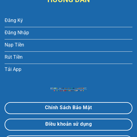
Đăng Ký
Đăng Nhập
Nạp Tiền
Rút Tiền
Tải App
Chính Sách Bảo Mật
Điều khoản sử dụng