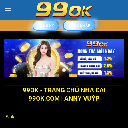
Bỏ
qua
nội
dung
ĐĂNG KÝ
ĐĂNG NHẬP
99OK - TRANG CHỦ NHÀ CÁI
99OK.COM | ANNY VUÝP
99ok