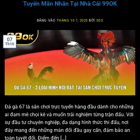
Tuyến Mãn Nhãn Tại Nhà Cái 99OK
ĐĂNG VÀO
THÁNG 10 7, 2025
BỞI
SEO
07
Th10
Đá gà 67 là sân chơi trực tuyến hàng đầu dành cho những
ai đam mê chọi kê và muốn trải nghiệm từng trận đấu. Với
sự đầu tư chuyên nghiệp, đa dạng hình thức thi đấu, nơi
đây mang đến những màn đối đầu gay cấn, đảm bảo an
toàn tuyệt đối. Điểm đến […]