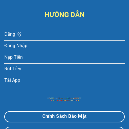
HƯỚNG DẪN
Đăng Ký
Đăng Nhập
Nạp Tiền
Rút Tiền
Tải App
Chính Sách Bảo Mật