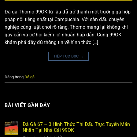
Đá gà Thomo 99OK từ lâu đã trở thành một trường gà hợp
pháp nổi tiếng nhất tại Campuchia. Với sân đấu chuyên
nghiệp cùng luật chơi rõ ràng, Thomo mang lại không khí
gay cấn và cơ hội kiếm lợi nhuận hấp dẫn. Cùng 99OK
khám phá đầy đủ thông tin về hình thức […]
TIẾP TỤC ĐỌC
→
Đăng trong
Đá gà
BÀI VIẾT GẦN ĐÂY
Đá Gà 67 – 3 Hình Thức Thi Đấu Trực Tuyến Mãn
Nhãn Tại Nhà Cái 99OK