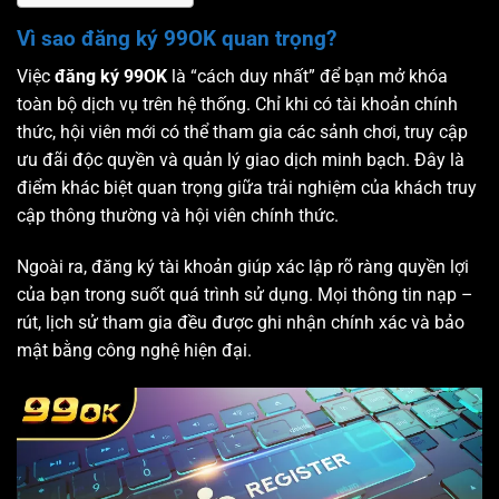
Vì sao đăng ký 99OK quan trọng?
Việc
đăng ký 99OK
là “cách duy nhất” để bạn mở khóa
toàn bộ dịch vụ trên hệ thống. Chỉ khi có tài khoản chính
thức, hội viên mới có thể tham gia các sảnh chơi, truy cập
ưu đãi độc quyền và quản lý giao dịch minh bạch. Đây là
điểm khác biệt quan trọng giữa trải nghiệm của khách truy
cập thông thường và hội viên chính thức.
Ngoài ra, đăng ký tài khoản giúp xác lập rõ ràng quyền lợi
của bạn trong suốt quá trình sử dụng. Mọi thông tin nạp –
rút, lịch sử tham gia đều được ghi nhận chính xác và bảo
mật bằng công nghệ hiện đại.