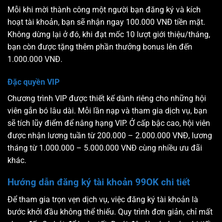
Mỗi khi mời thành công một người bạn đăng ký và kích
hoạt tài khoản, bạn sẽ nhận ngay 100.000 VNĐ tiền mặt.
Không dừng lại ở đó, khi đạt mốc 10 lượt giới thiệu/tháng,
bạn còn được tặng thêm phần thưởng bonus lên đến
1.000.000 VNĐ.
Đặc quyền VIP
Chương trình VIP được thiết kế dành riêng cho những hội
viên gắn bó lâu dài. Mỗi lần nạp và tham gia dịch vụ, bạn
sẽ tích lũy điểm để nâng hạng VIP. Ở cấp bậc cao, hội viên
được nhận lương tuần từ 200.000 – 2.000.000 VNĐ, lương
tháng từ 1.000.000 – 5.000.000 VNĐ cùng nhiều ưu đãi
khác.
Hướng dẫn đăng ký tài khoản 99OK chi tiết
Để tham gia trọn vẹn dịch vụ, việc đăng ký tài khoản là
bước khởi đầu không thể thiếu. Quy trình đơn giản, chỉ mất