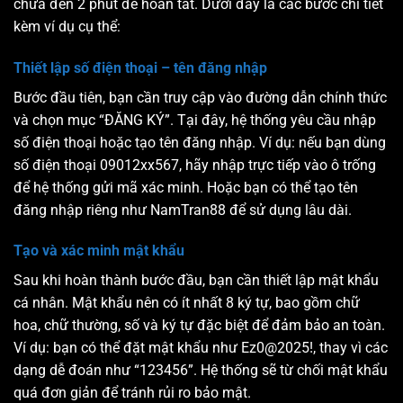
chưa đến 2 phút để hoàn tất. Dưới đây là các bước chi tiết
kèm ví dụ cụ thể:
Thiết lập số điện thoại – tên đăng nhập
Bước đầu tiên, bạn cần truy cập vào đường dẫn chính thức
và chọn mục “ĐĂNG KÝ”. Tại đây, hệ thống yêu cầu nhập
số điện thoại hoặc tạo tên đăng nhập. Ví dụ: nếu bạn dùng
số điện thoại 09012xx567, hãy nhập trực tiếp vào ô trống
để hệ thống gửi mã xác minh. Hoặc bạn có thể tạo tên
đăng nhập riêng như NamTran88 để sử dụng lâu dài.
Tạo và xác minh mật khẩu
Sau khi hoàn thành bước đầu, bạn cần thiết lập mật khẩu
cá nhân. Mật khẩu nên có ít nhất 8 ký tự, bao gồm chữ
hoa, chữ thường, số và ký tự đặc biệt để đảm bảo an toàn.
Ví dụ: bạn có thể đặt mật khẩu như Ez0@2025!, thay vì các
dạng dễ đoán như “123456”. Hệ thống sẽ từ chối mật khẩu
quá đơn giản để tránh rủi ro bảo mật.