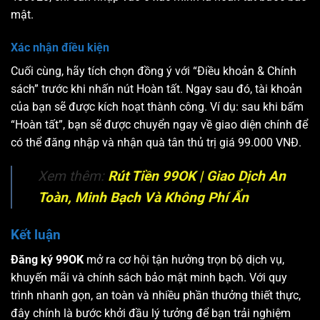
mật.
Xác nhận điều kiện
Cuối cùng, hãy tích chọn đồng ý với “Điều khoản & Chính
sách” trước khi nhấn nút Hoàn tất. Ngay sau đó, tài khoản
của bạn sẽ được kích hoạt thành công. Ví dụ: sau khi bấm
“Hoàn tất”, bạn sẽ được chuyển ngay về giao diện chính để
có thể đăng nhập và nhận quà tân thủ trị giá 99.000 VNĐ.
Xem thêm:
Rút Tiền 99OK | Giao Dịch An
Toàn, Minh Bạch Và Không Phí Ẩn
Kết luận
Đăng ký 99OK
mở ra cơ hội tận hưởng trọn bộ dịch vụ,
khuyến mãi và chính sách bảo mật minh bạch. Với quy
trình nhanh gọn, an toàn và nhiều phần thưởng thiết thực,
đây chính là bước khởi đầu lý tưởng để bạn trải nghiệm