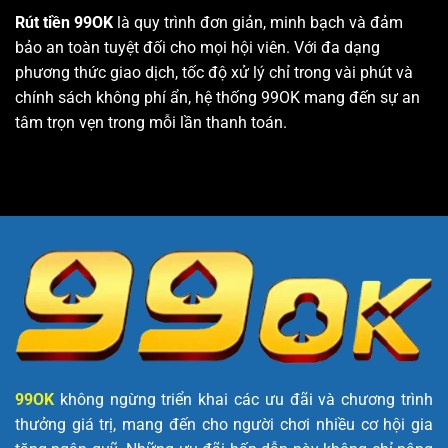
Rút tiền 99OK
là quy trình đơn giản, minh bạch và đảm
bảo an toàn tuyệt đối cho mọi hội viên. Với đa dạng
phương thức giao dịch, tốc độ xử lý chỉ trong vài phút và
chính sách không phí ẩn, hệ thống 99OK mang đến sự an
tâm trọn vẹn trong mỗi lần thanh toán.
99OK
không ngừng triển khai các ưu đãi và chương trình
thưởng giá trị, mang đến cho người chơi nhiều cơ hội gia