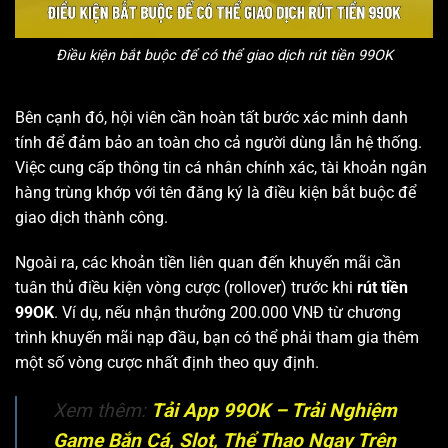
Điều kiện bắt buộc để có thể giao dịch rút tiền 99OK
Bên cạnh đó, hội viên cần hoàn tất bước xác minh danh
tính để đảm bảo an toàn cho cả người dùng lẫn hệ thống.
Việc cung cấp thông tin cá nhân chính xác, tài khoản ngân
hàng trùng khớp với tên đăng ký là điều kiện bắt buộc để
giao dịch thành công.
Ngoài ra, các khoản tiền liên quan đến khuyến mãi cần
tuân thủ điều kiện vòng cược (rollover) trước khi
rút tiền
99OK
. Ví dụ, nếu nhận thưởng 200.000 VNĐ từ chương
trình khuyến mãi nạp đầu, bạn có thể phải tham gia thêm
một số vòng cược nhất định theo quy định.
Xem thêm:
Tải App 99OK – Trải Nghiệm
Game Bắn Cá, Slot, Thể Thao Ngay Trên