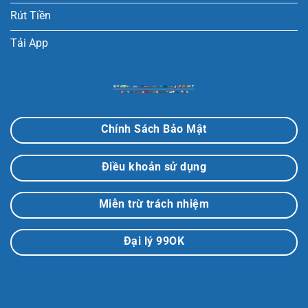
Rút Tiền
Tải App
Chính Sách Bảo Mật
Điều khoản sử dụng
Miễn trừ trách nhiệm
Đại lý 99OK