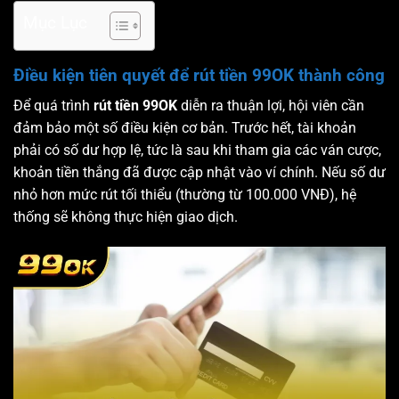
Mục Lục
Điều kiện tiên quyết để rút tiền 99OK thành công
Để quá trình
rút tiền 99OK
diễn ra thuận lợi, hội viên cần
đảm bảo một số điều kiện cơ bản. Trước hết, tài khoản
phải có số dư hợp lệ, tức là sau khi tham gia các ván cược,
khoản tiền thắng đã được cập nhật vào ví chính. Nếu số dư
nhỏ hơn mức rút tối thiểu (thường từ 100.000 VNĐ), hệ
thống sẽ không thực hiện giao dịch.