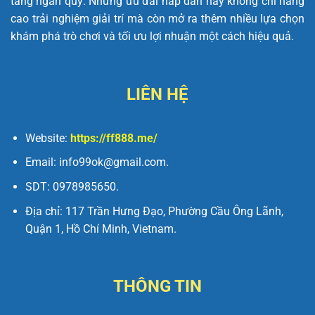
tăng ngân quỹ. Những ưu đãi hấp dẫn này không chỉ nâng
cao trải nghiệm giải trí mà còn mở ra thêm nhiều lựa chọn
khám phá trò chơi và tối ưu lợi nhuận một cách hiệu quả.
LIÊN HỆ
Website:
https://ff888.me/
Email:
info99ok@gmail.com
.
SDT: 0978985650.
Địa chỉ: 117 Trần Hưng Đạo, Phường Cầu Ông Lãnh,
Quận 1, Hồ Chí Minh, Vietnam.
THÔNG TIN