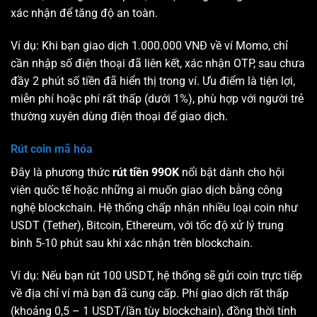
xác nhận để tăng độ an toàn.
Ví dụ: Khi bạn giao dịch 1.000.000 VNĐ về ví Momo, chỉ
cần nhập số điện thoại đã liên kết, xác nhận OTP, sau chưa
đầy 2 phút số tiền đã hiển thị trong ví. Ưu điểm là tiện lợi,
miễn phí hoặc phí rất thấp (dưới 1%), phù hợp với người trẻ
thường xuyên dùng điện thoại để giao dịch.
Rút coin mã hóa
Đây là phương thức
rút tiền 99OK
nổi bật dành cho hội
viên quốc tế hoặc những ai muốn giao dịch bằng công
nghệ blockchain. Hệ thống chấp nhận nhiều loại coin như
USDT (Tether), Bitcoin, Ethereum, với tốc độ xử lý trung
bình 5-10 phút sau khi xác nhận trên blockchain.
Ví dụ: Nếu bạn rút 100 USDT, hệ thống sẽ gửi coin trực tiếp
về địa chỉ ví mà bạn đã cung cấp. Phí giao dịch rất thấp
(khoảng 0,5 – 1 USDT/lần tùy blockchain), đồng thời tính