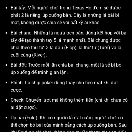
Bài tẩy: Mỗi người chơi trong Texas Hold’em sẽ được
phát 2 lá riêng, úp xuống bàn. Đây là những lá bài bí
mật, không được chia sẻ với bất kỳ ai khác.
Bài chung: Những lá ngửa trên bàn, dùng kết hợp với bài
tẩy để tạo thành tay 5 lá mạnh nhất. Bài chung được
chia theo thứ tự: 3 lá đầu (Flop), lá thứ tư (Turn) và lá
cuối cùng (River).
Bài đốt: Trước mỗi lần chia bài chung, một lá sẽ bị bỏ
úp xuống để tránh gian lận.
Phỉnh: Là chip poker dùng thay cho tiền mặt khi đặt
cược.
Check: Chuyển lượt mà không thêm tiền (chỉ khi chưa có
ai đặt cược).
Úp bài (Fold): Khi có người đã đặt cược, người chơi có
thể chọn bỏ bài của mình bằng cách úp xuống bàn. Sau