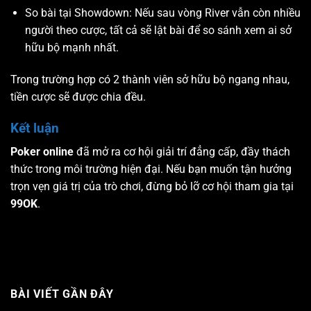
So bài tại Showdown: Nếu sau vòng River vẫn còn nhiều
người theo cược, tất cả sẽ lật bài để so sánh xem ai sở
hữu bộ mạnh nhất.
Trong trường hợp có 2 thành viên sở hữu bộ ngang nhau,
tiền cược sẽ được chia đều.
Kết luận
Poker online
đã mở ra cơ hội giải trí đẳng cấp, đầy thách
thức trong môi trường hiện đại. Nếu bạn muốn tận hưởng
trọn vẹn giá trị của trò chơi, đừng bỏ lỡ cơ hội tham gia tại
99OK
.
BÀI VIẾT GẦN ĐÂY