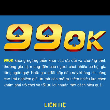
Bài
Cược
Cược
Poker
và
An
–
Mẹo
Toàn
Luật
Thắng
2025
Đánh
Lớn
Và
2025
Bí
Quyết
Tăng
Tỷ
Lệ
Thắng
2025
99OK
không ngừng triển khai các ưu đãi và chương trình
thưởng giá trị, mang đến cho người chơi nhiều cơ hội gia
tăng ngân quỹ. Những ưu đãi hấp dẫn này không chỉ nâng
cao trải nghiệm giải trí mà còn mở ra thêm nhiều lựa chọn
khám phá trò chơi và tối ưu lợi nhuận một cách hiệu quả.
LIÊN HỆ