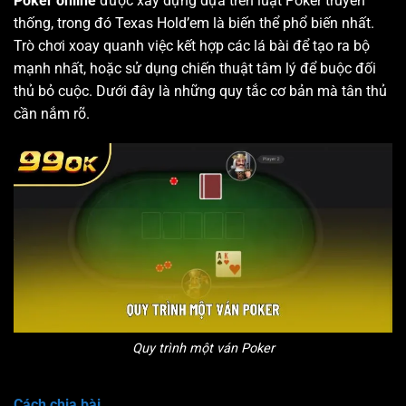
Poker online
được xây dựng dựa trên luật Poker truyền
thống, trong đó Texas Hold’em là biến thể phổ biến nhất.
Trò chơi xoay quanh việc kết hợp các lá bài để tạo ra bộ
mạnh nhất, hoặc sử dụng chiến thuật tâm lý để buộc đối
thủ bỏ cuộc. Dưới đây là những quy tắc cơ bản mà tân thủ
cần nắm rõ.
Quy trình một ván Poker
Cách chia bài