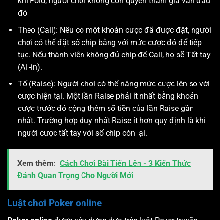
khi Fold, người chơi không còn quyền tham gia ván đấu
đó.
Theo (Call): Nếu có một khoản cược đã được đặt, người
chơi có thể đặt số chip bằng với mức cược đó để tiếp
tục. Nếu thành viên không đủ chip để Call, họ sẽ Tất tay
(All-in).
Tố (Raise): Người chơi có thể nâng mức cược lên so với
cược hiện tại. Một lần Raise phải ít nhất bằng khoản
cược trước đó cộng thêm số tiền của lần Raise gần
nhất. Trường hợp duy nhất Raise ít hơn quy định là khi
người cược tất tay với số chip còn lại.
Xem thêm:
Cách Chơi Bài Tiến Lên - 3 Kiến Thức
Đánh Quan Trọng Cho Người Mới
Luật chơi Poker online