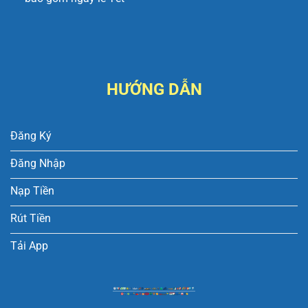
HƯỚNG DẪN
Đăng Ký
Đăng Nhập
Nạp Tiền
Rút Tiền
Tải App