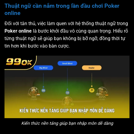
Thuật ngữ cần nắm trong lần đầu chơi Poker
online
Đối với tân thủ, việc làm quen với hệ thống thuật ngữ trong
Poker online
là bước khởi đầu vô cùng quan trọng. Hiểu rõ
từng thuật ngữ sẽ giúp bạn không bị bỡ ngỡ, đồng thời tự
tin hơn khi bước vào bàn cược.
Kiến thức nền tảng giúp bạn nhập môn dễ dàng